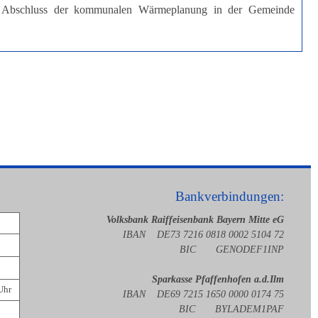
um Abschluss der kommunalen Wärmeplanung in der Gemeinde
Bankverbindungen:
Volksbank Raiffeisenbank Bayern Mitte eG
IBAN DE73 7216 0818 0002 5104 72
BIC GENODEF1INP
Sparkasse Pfaffenhofen a.d.Ilm
Uhr
IBAN DE69 7215 1650 0000 0174 75
BIC BYLADEM1PAF