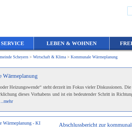
 SERVICE
LEBEN & WOHNEN
FRE
meinde Scheyern
>
Wirtschaft & Klima
>
Kommunale Wärmeplanung
 Wärmeplanung
der Heizungswende“ steht derzeit im Fokus vieler Diskussionen. Di
rklichung dieses Vorhabens und ist ein bedeutender Schritt in Richtun
…mehr
Abschlussbericht zur kommuna