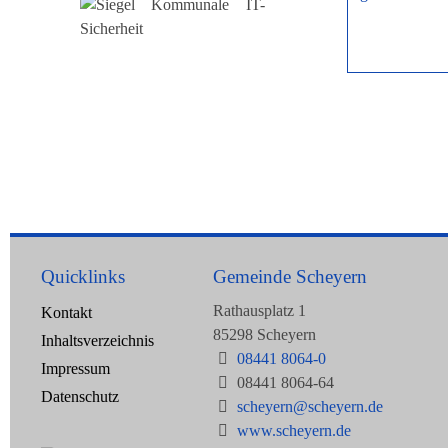
Quicklinks
Gemeinde Scheyern
Rathausplatz 1
Kontakt
85298 Scheyern
Inhaltsverzeichnis
08441 8064-0
Impressum
08441 8064-64
Datenschutz
scheyern@scheyern.de
www.scheyern.de