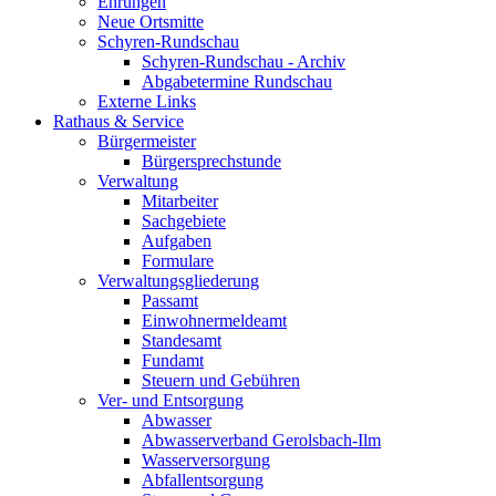
Ehrungen
Neue Ortsmitte
Schyren-Rundschau
Schyren-Rundschau - Archiv
Abgabetermine Rundschau
Externe Links
Rathaus & Service
Bürgermeister
Bürgersprechstunde
Verwaltung
Mitarbeiter
Sachgebiete
Aufgaben
Formulare
Verwaltungsgliederung
Passamt
Einwohnermeldeamt
Standesamt
Fundamt
Steuern und Gebühren
Ver- und Entsorgung
Abwasser
Abwasserverband Gerolsbach-Ilm
Wasserversorgung
Abfallentsorgung