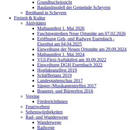
Grundbucheinsicht
Baulandmodell der Gemeinde Scheyern
Breitband in Scheyern
Freizeit & Kultur
Aktivitäten
Maibaumfest 1. Mai 2026
Faschingstreiben Neue Ortsmitte am 07.02.2026
Eröffnung Geh- und Radweg Euernbach -
Eisenhut am 04.04.2025
Einweihung der Neuen Ortsmitte am 29.09.2024
Maibaumfest 1. Mai 2024
VGI-Flexi Auftaktfest am 30.09.2022
Einweihung DGH Euernbach 2022
Hopfakranzlfest 2019
Schäfflertanz 2019
Landesgartenschau 2017
Sänger-/Musikantentreffen 2017
Brauerei- und Bürgerfest 2016
Vereine
Förderrichtlinien
Feuerwehren
Sehenswürdigkeiten
Rad- und Wanderwege
Wanderwege
Radwege