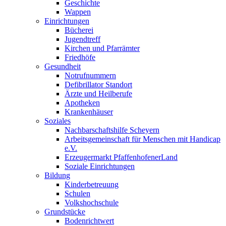
Geschichte
Wappen
Einrichtungen
Bücherei
Jugendtreff
Kirchen und Pfarrämter
Friedhöfe
Gesundheit
Notrufnummern
Defibrillator Standort
Ärzte und Heilberufe
Apotheken
Krankenhäuser
Soziales
Nachbarschaftshilfe Scheyern
Arbeitsgemeinschaft für Menschen mit Handicap
e.V.
Erzeugermarkt PfaffenhofenerLand
Soziale Einrichtungen
Bildung
Kinderbetreuung
Schulen
Volkshochschule
Grundstücke
Bodenrichtwert