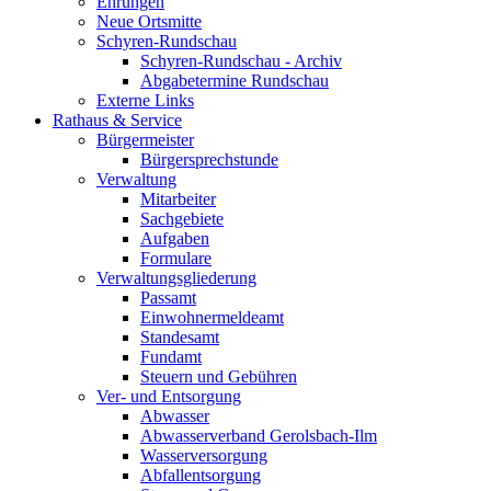
Ehrungen
Neue Ortsmitte
Schyren-Rundschau
Schyren-Rundschau - Archiv
Abgabetermine Rundschau
Externe Links
Rathaus & Service
Bürgermeister
Bürgersprechstunde
Verwaltung
Mitarbeiter
Sachgebiete
Aufgaben
Formulare
Verwaltungsgliederung
Passamt
Einwohnermeldeamt
Standesamt
Fundamt
Steuern und Gebühren
Ver- und Entsorgung
Abwasser
Abwasserverband Gerolsbach-Ilm
Wasserversorgung
Abfallentsorgung