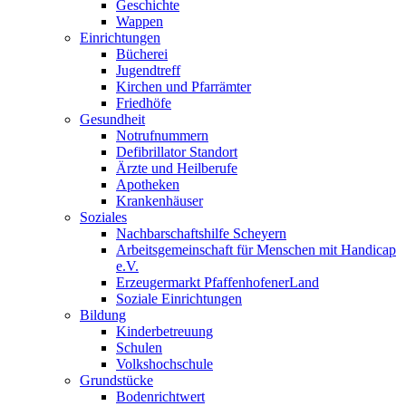
Geschichte
Wappen
Einrichtungen
Bücherei
Jugendtreff
Kirchen und Pfarrämter
Friedhöfe
Gesundheit
Notrufnummern
Defibrillator Standort
Ärzte und Heilberufe
Apotheken
Krankenhäuser
Soziales
Nachbarschaftshilfe Scheyern
Arbeitsgemeinschaft für Menschen mit Handicap
e.V.
Erzeugermarkt PfaffenhofenerLand
Soziale Einrichtungen
Bildung
Kinderbetreuung
Schulen
Volkshochschule
Grundstücke
Bodenrichtwert