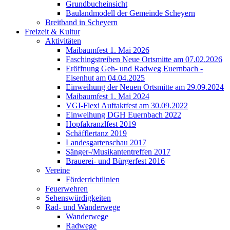
Grundbucheinsicht
Baulandmodell der Gemeinde Scheyern
Breitband in Scheyern
Freizeit & Kultur
Aktivitäten
Maibaumfest 1. Mai 2026
Faschingstreiben Neue Ortsmitte am 07.02.2026
Eröffnung Geh- und Radweg Euernbach -
Eisenhut am 04.04.2025
Einweihung der Neuen Ortsmitte am 29.09.2024
Maibaumfest 1. Mai 2024
VGI-Flexi Auftaktfest am 30.09.2022
Einweihung DGH Euernbach 2022
Hopfakranzlfest 2019
Schäfflertanz 2019
Landesgartenschau 2017
Sänger-/Musikantentreffen 2017
Brauerei- und Bürgerfest 2016
Vereine
Förderrichtlinien
Feuerwehren
Sehenswürdigkeiten
Rad- und Wanderwege
Wanderwege
Radwege