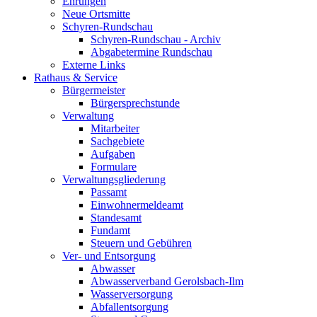
Ehrungen
Neue Ortsmitte
Schyren-Rundschau
Schyren-Rundschau - Archiv
Abgabetermine Rundschau
Externe Links
Rathaus & Service
Bürgermeister
Bürgersprechstunde
Verwaltung
Mitarbeiter
Sachgebiete
Aufgaben
Formulare
Verwaltungsgliederung
Passamt
Einwohnermeldeamt
Standesamt
Fundamt
Steuern und Gebühren
Ver- und Entsorgung
Abwasser
Abwasserverband Gerolsbach-Ilm
Wasserversorgung
Abfallentsorgung