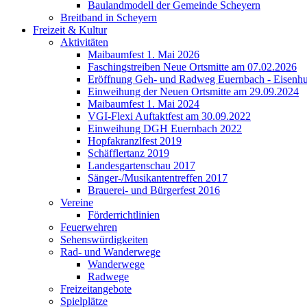
Baulandmodell der Gemeinde Scheyern
Breitband in Scheyern
Freizeit & Kultur
Aktivitäten
Maibaumfest 1. Mai 2026
Faschingstreiben Neue Ortsmitte am 07.02.2026
Eröffnung Geh- und Radweg Euernbach - Eisenhu
Einweihung der Neuen Ortsmitte am 29.09.2024
Maibaumfest 1. Mai 2024
VGI-Flexi Auftaktfest am 30.09.2022
Einweihung DGH Euernbach 2022
Hopfakranzlfest 2019
Schäfflertanz 2019
Landesgartenschau 2017
Sänger-/Musikantentreffen 2017
Brauerei- und Bürgerfest 2016
Vereine
Förderrichtlinien
Feuerwehren
Sehenswürdigkeiten
Rad- und Wanderwege
Wanderwege
Radwege
Freizeitangebote
Spielplätze