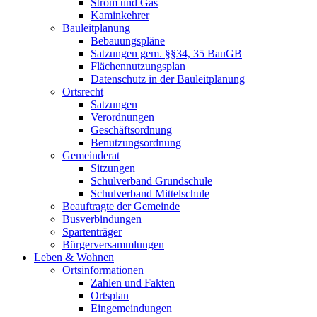
Strom und Gas
Kaminkehrer
Bauleitplanung
Bebauungspläne
Satzungen gem. §§34, 35 BauGB
Flächennutzungsplan
Datenschutz in der Bauleitplanung
Ortsrecht
Satzungen
Verordnungen
Geschäftsordnung
Benutzungsordnung
Gemeinderat
Sitzungen
Schulverband Grundschule
Schulverband Mittelschule
Beauftragte der Gemeinde
Busverbindungen
Spartenträger
Bürgerversammlungen
Leben & Wohnen
Ortsinformationen
Zahlen und Fakten
Ortsplan
Eingemeindungen