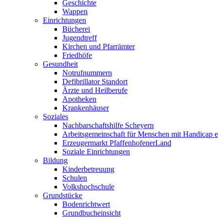
Geschichte
Wappen
Einrichtungen
Bücherei
Jugendtreff
Kirchen und Pfarrämter
Friedhöfe
Gesundheit
Notrufnummern
Defibrillator Standort
Ärzte und Heilberufe
Apotheken
Krankenhäuser
Soziales
Nachbarschaftshilfe Scheyern
Arbeitsgemeinschaft für Menschen mit Handicap e
Erzeugermarkt PfaffenhofenerLand
Soziale Einrichtungen
Bildung
Kinderbetreuung
Schulen
Volkshochschule
Grundstücke
Bodenrichtwert
Grundbucheinsicht