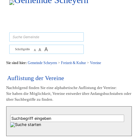
Zum Inhalt
,
zur Navigation
oder
zur Startseite
springen.
suchen
A
A
Schriftgröße
A
Sie sind hier:
Gemeinde Scheyern
>
Freizeit & Kultur
>
Vereine
Auflistung der Vereine
Nachfolgend finden Sie eine alphabetische Auflistung der Vereine:
Sie haben die Möglichkeit, Vereine entweder über Anfangsbuchstaben oder
über Suchbegriffe zu finden.