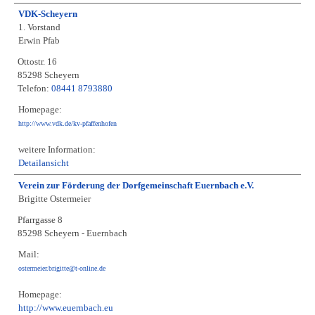
VDK-Scheyern
1. Vorstand
Erwin Pfab
Ottostr. 16
85298 Scheyern
Telefon:
08441 8793880
Homepage:
http://www.vdk.de/kv-pfaffenhofen
weitere Information:
Detailansicht
Verein zur Förderung der Dorfgemeinschaft Euernbach e.V.
Brigitte Ostermeier
Pfarrgasse 8
85298 Scheyern - Euernbach
Mail:
ostermeier.brigitte@t-online.de
Homepage:
http://www.euernbach.eu