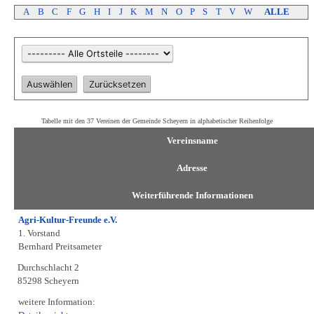
A
B
C
F
G
H
I
J
K
M
N
O
P
S
T
V
W
ALLE
Tabelle mit den 37 Vereinen der Gemeinde Scheyern in alphabetischer Reihenfolge
Vereinsname
Adresse
Weiterführende Informationen
Agri-Kultur-Freunde e.V.
1. Vorstand
Bernhard Preitsameter
Durchschlacht 2
85298 Scheyern
weitere Information: