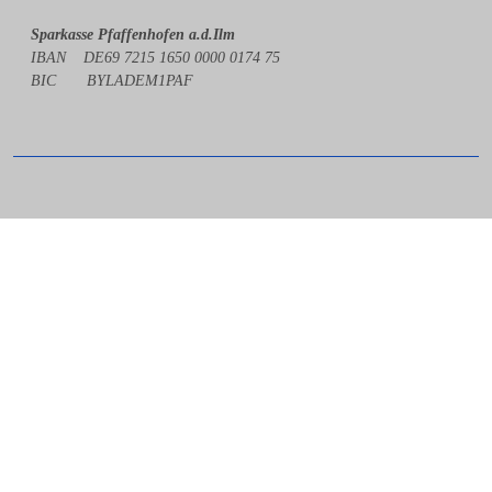
Sparkasse Pfaffenhofen a.d.Ilm
IBAN DE69 7215 1650 0000 0174 75
BIC BYLADEM1PAF