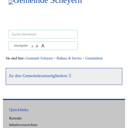
Zum Inhalt
,
zur Navigation
oder
zur Startseite
springen.
suchen
A
A
Schriftgröße
A
Sie sind hier:
Gemeinde Scheyern
>
Rathaus & Service
>
Gemeinderat
Zu den Gemeinderatsmitgliedern
Quicklinks
Kontakt
Inhaltsverzeichnis