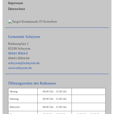
Impressum
Datenschutz
Gemeinde Scheyern
Rathausplatz 1
85298 Scheyern
08441 8064-0
08441 8064-64
scheyern@scheyern.de
www.scheyern.de
Öffnungszeiten des Rathauses
Montag
08:00 Uhr – 12:00 Uhr
Dienstag
08:00 Uhr – 12:00 Uhr
Mittwoch
08:00 Uhr – 12:00 Uhr