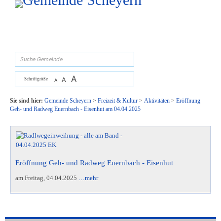
Zum Inhalt
,
zur Navigation
oder
zur Startseite
springen.
suchen
A
A
Schriftgröße
A
Sie sind hier:
Gemeinde Scheyern
>
Freizeit & Kultur
>
Aktivitäten
>
Eröffnung
Geh- und Radweg Euernbach - Eisenhut am 04.04.2025
Eröffnung Geh- und Radweg Euernbach - Eisenhut
am Freitag, 04.04.2025
…mehr