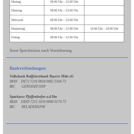
Montag
08:00 Uhr – 12:00 Uhr
Dienstag
08:00 Uhr – 12:00 Uhr
Mittwoch
08:00 Uhr – 12:00 Uhr
Donnerstag
08:00 Uhr – 12:00 Uhr
14:00 Uhr – 18:00 Uhr
Freitag
08:00 Uhr – 12:00 Uhr
Sonst Sprechzeiten nach Vereinbarung
Bankverbindungen:
Volksbank Raiffeisenbank Bayern Mitte eG
IBAN DE73 7216 0818 0002 5104 72
BIC GENODEF1INP
Sparkasse Pfaffenhofen a.d.Ilm
IBAN DE69 7215 1650 0000 0174 75
BIC BYLADEM1PAF